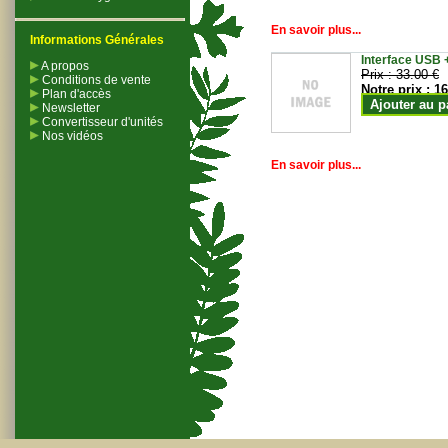
En savoir plus...
Informations Générales
Interface USB +
A propos
Prix :
33.00 €
Conditions de vente
Notre prix :
16
Plan d'accès
Ajouter au p
Newsletter
Convertisseur d'unités
Nos vidéos
En savoir plus...