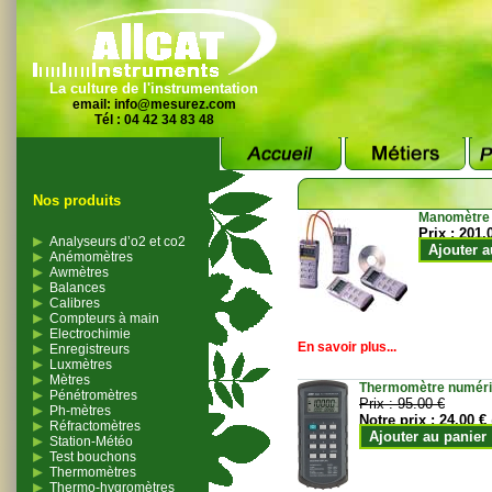
La culture de l'instrumentation
email:
info@mesurez.com
Tél : 04 42 34 83 48
Nos produits
Manomètre
Prix :
201.
Analyseurs d’o2 et co2
Ajouter a
Anémomètres
Awmètres
Balances
Calibres
Compteurs à main
Electrochimie
En savoir plus...
Enregistreurs
Luxmètres
Mètres
Thermomètre numériqu
Pénétromètres
Prix :
95.00 €
Ph-mètres
Notre prix :
24.00 €
Réfractomètres
Ajouter au panier
Station-Météo
Test bouchons
Thermomètres
Thermo-hygromètres