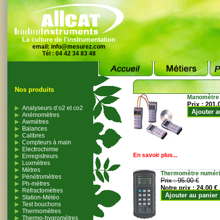
La culture de l'instrumentation
email:
info@mesurez.com
Tél : 04 42 34 83 48
Nos produits
Manomètre
Prix :
201.
Analyseurs d’o2 et co2
Ajouter a
Anémomètres
Awmètres
Balances
Calibres
Compteurs à main
Electrochimie
En savoir plus...
Enregistreurs
Luxmètres
Mètres
Thermomètre numériqu
Pénétromètres
Prix :
95.00 €
Ph-mètres
Notre prix :
24.00 €
Réfractomètres
Ajouter au panier
Station-Météo
Test bouchons
Thermomètres
Thermo-hygromètres