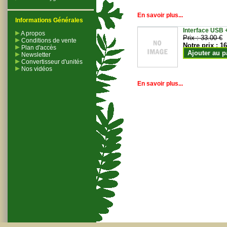
En savoir plus...
Informations Générales
Interface USB +
A propos
Prix :
33.00 €
Conditions de vente
Notre prix :
16
Plan d'accès
Ajouter au p
Newsletter
Convertisseur d'unités
Nos vidéos
En savoir plus...