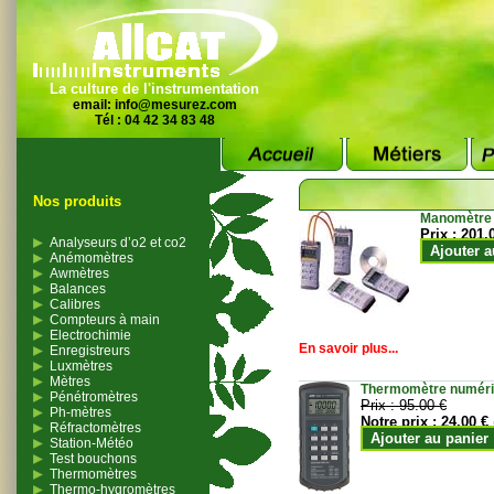
La culture de l'instrumentation
email:
info@mesurez.com
Tél : 04 42 34 83 48
Nos produits
Manomètre
Prix :
201.
Analyseurs d’o2 et co2
Ajouter a
Anémomètres
Awmètres
Balances
Calibres
Compteurs à main
Electrochimie
En savoir plus...
Enregistreurs
Luxmètres
Mètres
Thermomètre numériqu
Pénétromètres
Prix :
95.00 €
Ph-mètres
Notre prix :
24.00 €
Réfractomètres
Ajouter au panier
Station-Météo
Test bouchons
Thermomètres
Thermo-hygromètres