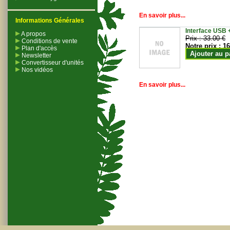
En savoir plus...
Informations Générales
Interface USB +
A propos
Prix :
33.00 €
Conditions de vente
Notre prix :
16
Plan d'accès
Ajouter au p
Newsletter
Convertisseur d'unités
Nos vidéos
En savoir plus...