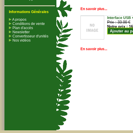
En savoir plus...
Informations Générales
Interface USB +
A propos
Prix :
33.00 €
Conditions de vente
Notre prix :
16
Plan d'accès
Ajouter au p
Newsletter
Convertisseur d'unités
Nos vidéos
En savoir plus...