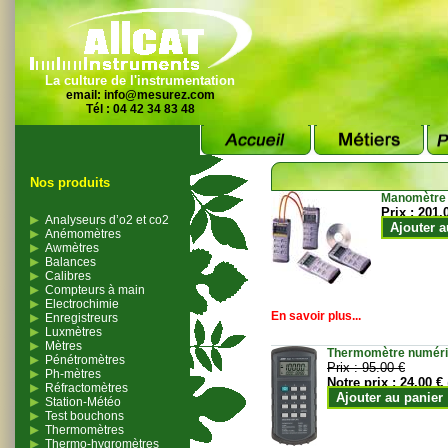
La culture de l'instrumentation
email:
info@mesurez.com
Tél : 04 42 34 83 48
Nos produits
Manomètre
Prix :
201.
Analyseurs d’o2 et co2
Ajouter a
Anémomètres
Awmètres
Balances
Calibres
Compteurs à main
Electrochimie
En savoir plus...
Enregistreurs
Luxmètres
Mètres
Thermomètre numériqu
Pénétromètres
Prix :
95.00 €
Ph-mètres
Notre prix :
24.00 €
Réfractomètres
Ajouter au panier
Station-Météo
Test bouchons
Thermomètres
Thermo-hygromètres