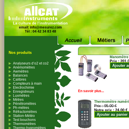
La culture de l'instrumentation
email:
info@mesurez.com
Tél : 04 42 34 83 48
Nos produits
Manomètre
Prix :
201.
Analyseurs d’o2 et co2
Ajouter a
Anémomètres
Awmètres
Balances
Calibres
Compteurs à main
Electrochimie
En savoir plus...
Enregistreurs
Luxmètres
Mètres
Thermomètre numériqu
Pénétromètres
Prix :
95.00 €
Ph-mètres
Notre prix :
24.00 €
Réfractomètres
Ajouter au panier
Station-Météo
Test bouchons
Thermomètres
Thermo-hygromètres