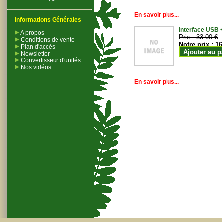
En savoir plus...
Informations Générales
Interface USB +
A propos
Prix :
33.00 €
Conditions de vente
Notre prix :
16
Plan d'accès
Ajouter au p
Newsletter
Convertisseur d'unités
Nos vidéos
En savoir plus...