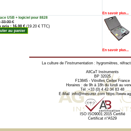
En savoir plus...
face USB + logiciel pour 8828
:
33.00 €
e prix :
16.00 €
(19.20 € TTC)
uter au panier
En savoir plus...
La culture de l''instrumentation :
hygromètres
,
réfrac
AllCaT Instruments
BP 32025
F13845 - Vitrolles Cedex France
Horaires : de 9h à 18h du lundi au ven
Tél :+33 (0) 4 42 34 83 48
E-Mail :
info@mesurez.com
https://www.agr
ISO ISO9001:2015 Certifié
Certificat n°A529