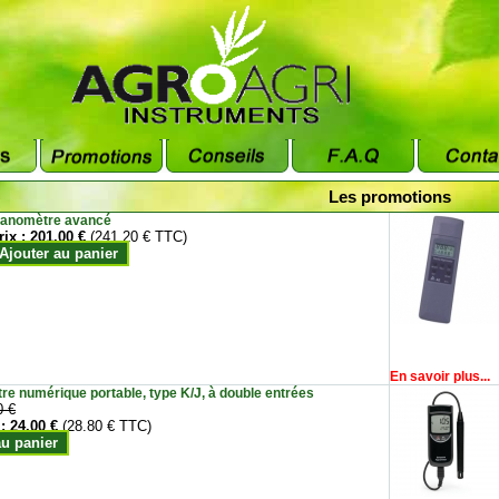
Les promotions
anomètre avancé
rix :
201.00 €
(241.20 € TTC)
Ajouter au panier
En savoir plus...
e numérique portable, type K/J, à double entrées
0 €
 :
24.00 €
(28.80 € TTC)
au panier