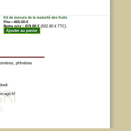
Kit de mesure de la maturité des fruits
Prix :
465.00 €
Notre prix :
419.00 €
(502.80 € TTC)
Ajouter au panier
tomètres
,
pHmètres
dredi
o-agri.fr/