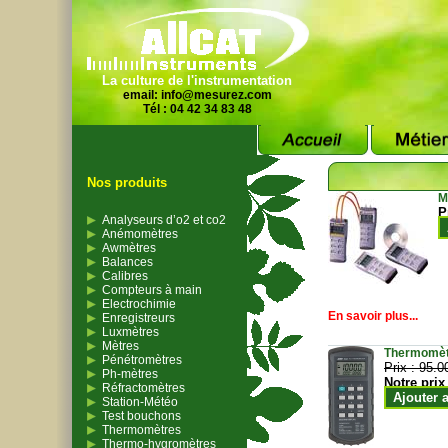
La culture de l'instrumentation
email:
info@mesurez.com
Tél : 04 42 34 83 48
Nos produits
M
P
Analyseurs d’o2 et co2
Anémomètres
Awmètres
Balances
Calibres
Compteurs à main
Electrochimie
En savoir plus...
Enregistreurs
Luxmètres
Mètres
Thermomètr
Pénétromètres
Prix :
95.0
Ph-mètres
Notre prix
Réfractomètres
Ajouter 
Station-Météo
Test bouchons
Thermomètres
Thermo-hygromètres