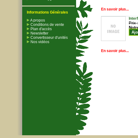
En savoir plus...
Informations Générales
Inter
A propos
Prix 
Conditions de vente
Notr
Plan d'accès
Ajo
Newsletter
Convertisseur d'unités
Nos vidéos
En savoir plus...