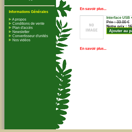
En savoir plus...
Informations Générales
Interface USB +
A propos
Prix :
33.00 €
Conditions de vente
Notre prix :
16
Plan d'accès
Ajouter au p
Newsletter
Convertisseur d'unités
Nos vidéos
En savoir plus...