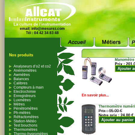
La culture de l'instrumentation
email:
info@mesurez.com
Tél : 04 42 34 83 48
Nos produits
Manomètre
Prix :
201.
Analyseurs d’o2 et co2
Ajouter a
Anémomètres
Awmètres
Balances
Calibres
Compteurs à main
Electrochimie
En savoir plus...
Enregistreurs
Luxmètres
Mètres
Thermomètre numériqu
Pénétromètres
Prix :
95.00 €
Ph-mètres
Notre prix :
24.00 €
Réfractomètres
Ajouter au panier
Station-Météo
Test bouchons
Thermomètres
Thermo-hygromètres