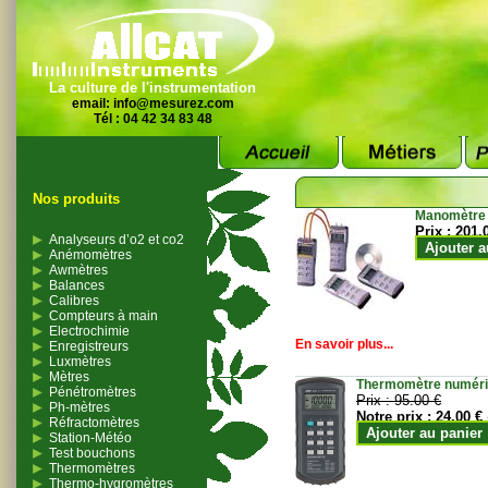
La culture de l'instrumentation
email:
info@mesurez.com
Tél : 04 42 34 83 48
Nos produits
Manomètre
Prix :
201.
Analyseurs d’o2 et co2
Ajouter a
Anémomètres
Awmètres
Balances
Calibres
Compteurs à main
Electrochimie
En savoir plus...
Enregistreurs
Luxmètres
Mètres
Thermomètre numériqu
Pénétromètres
Prix :
95.00 €
Ph-mètres
Notre prix :
24.00 €
Réfractomètres
Ajouter au panier
Station-Météo
Test bouchons
Thermomètres
Thermo-hygromètres