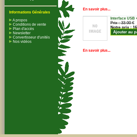
En savoir plus...
Informations Générales
Interface USB +
A propos
Prix :
33.00 €
Conditions de vente
Notre prix :
16
Plan d'accès
Ajouter au p
Newsletter
Convertisseur d'unités
Nos vidéos
En savoir plus...