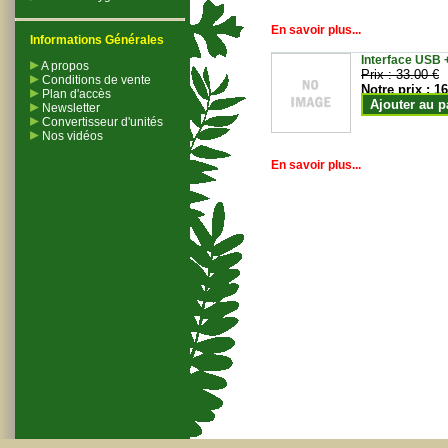
En savoir plus...
Informations Générales
Interface USB +
A propos
Prix :
33.00 €
Conditions de vente
Notre prix :
16
Plan d'accès
Ajouter au p
Newsletter
Convertisseur d'unités
Nos vidéos
En savoir plus...