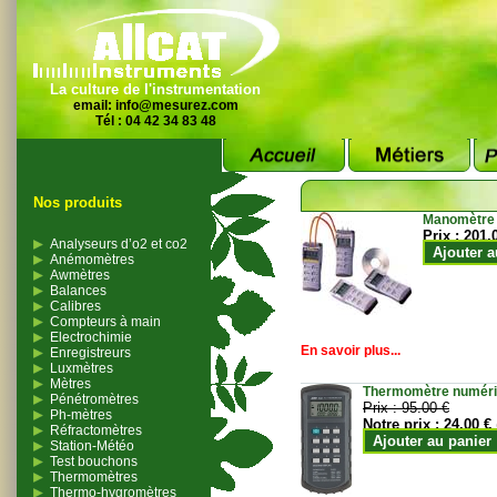
La culture de l'instrumentation
email:
info@mesurez.com
Tél : 04 42 34 83 48
Nos produits
Manomètre
Prix :
201.
Analyseurs d’o2 et co2
Ajouter a
Anémomètres
Awmètres
Balances
Calibres
Compteurs à main
Electrochimie
En savoir plus...
Enregistreurs
Luxmètres
Mètres
Thermomètre numériqu
Pénétromètres
Prix :
95.00 €
Ph-mètres
Notre prix :
24.00 €
Réfractomètres
Ajouter au panier
Station-Météo
Test bouchons
Thermomètres
Thermo-hygromètres