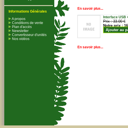
En savoir plus...
Informations Générales
Interface USB +
A propos
Prix :
33.00 €
Conditions de vente
Notre prix :
16
Plan d'accès
Ajouter au p
Newsletter
Convertisseur d'unités
Nos vidéos
En savoir plus...