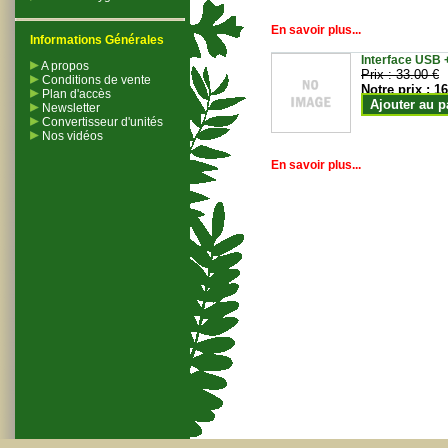
En savoir plus...
Informations Générales
Interface USB +
A propos
Prix :
33.00 €
Conditions de vente
Notre prix :
16
Plan d'accès
Ajouter au p
Newsletter
Convertisseur d'unités
Nos vidéos
En savoir plus...