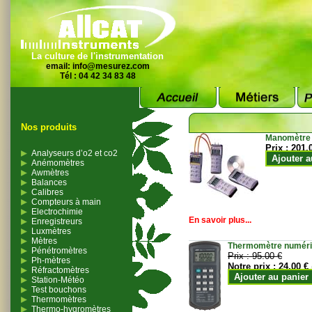
La culture de l'instrumentation
email:
info@mesurez.com
Tél : 04 42 34 83 48
Nos produits
Manomètre
Prix :
201.
Analyseurs d’o2 et co2
Ajouter a
Anémomètres
Awmètres
Balances
Calibres
Compteurs à main
Electrochimie
En savoir plus...
Enregistreurs
Luxmètres
Mètres
Thermomètre numériqu
Pénétromètres
Prix :
95.00 €
Ph-mètres
Notre prix :
24.00 €
Réfractomètres
Ajouter au panier
Station-Météo
Test bouchons
Thermomètres
Thermo-hygromètres