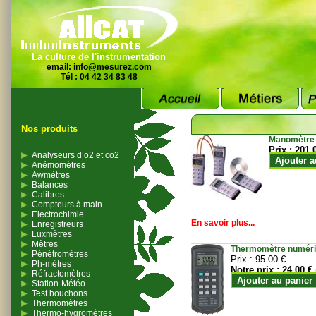
La culture de l'instrumentation
email:
info@mesurez.com
Tél : 04 42 34 83 48
Nos produits
Manomètre
Prix :
201.
Analyseurs d’o2 et co2
Ajouter a
Anémomètres
Awmètres
Balances
Calibres
Compteurs à main
Electrochimie
En savoir plus...
Enregistreurs
Luxmètres
Mètres
Thermomètre numériqu
Pénétromètres
Prix :
95.00 €
Ph-mètres
Notre prix :
24.00 €
Réfractomètres
Ajouter au panier
Station-Météo
Test bouchons
Thermomètres
Thermo-hygromètres