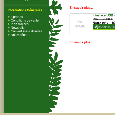
En savoir plus...
Informations Générales
Interface USB +
A propos
Prix :
33.00 €
Conditions de vente
Notre prix :
16
Plan d'accès
Ajouter au p
Newsletter
Convertisseur d'unités
Nos vidéos
En savoir plus...