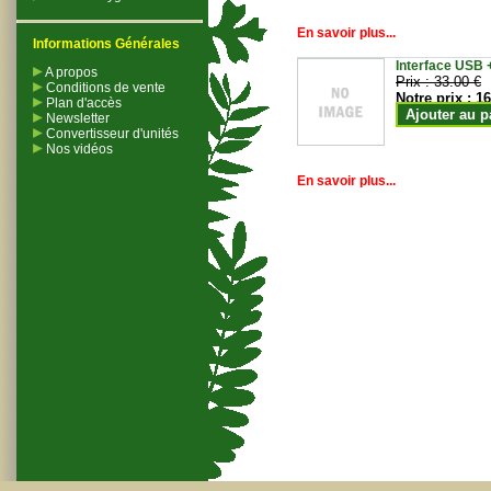
En savoir plus...
Informations Générales
Interface USB +
A propos
Prix :
33.00 €
Conditions de vente
Notre prix :
16
Plan d'accès
Ajouter au p
Newsletter
Convertisseur d'unités
Nos vidéos
En savoir plus...