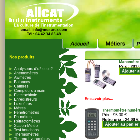
La culture de l'instrumentation
email:
info@mesurez.com
Tél : 04 42 34 83 48
Nos produits
Manomètre
Prix :
201.
Analyseurs d’o2 et co2
Ajouter a
Anémomètres
Awmètres
Balances
Calibres
Compteurs à main
Electrochimie
En savoir plus...
Enregistreurs
Luxmètres
Mètres
Thermomètre numériqu
Pénétromètres
Prix :
95.00 €
Ph-mètres
Notre prix :
24.00 €
Réfractomètres
Ajouter au panier
Station-Météo
Test bouchons
Thermomètres
Thermo-hygromètres