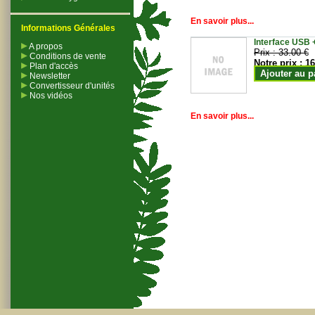
En savoir plus...
Informations Générales
Interface USB +
A propos
Prix :
33.00 €
Conditions de vente
Notre prix :
16
Plan d'accès
Ajouter au p
Newsletter
Convertisseur d'unités
Nos vidéos
En savoir plus...