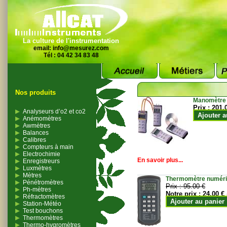
La culture de l'instrumentation
email:
info@mesurez.com
Tél : 04 42 34 83 48
Nos produits
Manomètre
Prix :
201.
Analyseurs d’o2 et co2
Ajouter a
Anémomètres
Awmètres
Balances
Calibres
Compteurs à main
Electrochimie
En savoir plus...
Enregistreurs
Luxmètres
Mètres
Thermomètre numériqu
Pénétromètres
Prix :
95.00 €
Ph-mètres
Notre prix :
24.00 €
Réfractomètres
Ajouter au panier
Station-Météo
Test bouchons
Thermomètres
Thermo-hygromètres