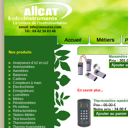
La culture de l'instrumentation
email:
info@mesurez.com
Tél : 04 42 34 83 48
Nos produits
Manomètre
Prix :
201.
Analyseurs d’o2 et co2
Ajouter a
Anémomètres
Awmètres
Balances
Calibres
Compteurs à main
Electrochimie
En savoir plus...
Enregistreurs
Luxmètres
Mètres
Thermomètre numériqu
Pénétromètres
Prix :
95.00 €
Ph-mètres
Notre prix :
24.00 €
Réfractomètres
Ajouter au panier
Station-Météo
Test bouchons
Thermomètres
Thermo-hygromètres