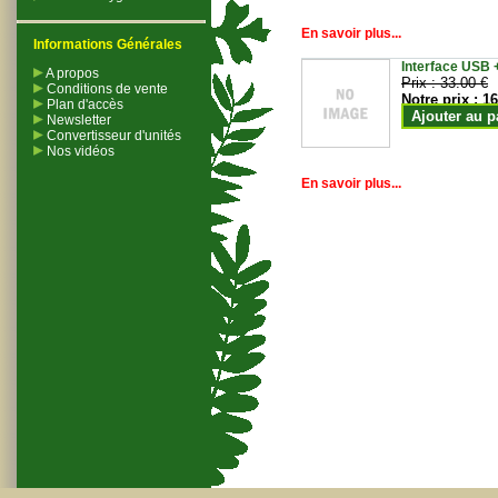
En savoir plus...
Informations Générales
Interface USB +
A propos
Prix :
33.00 €
Conditions de vente
Notre prix :
16
Plan d'accès
Ajouter au p
Newsletter
Convertisseur d'unités
Nos vidéos
En savoir plus...