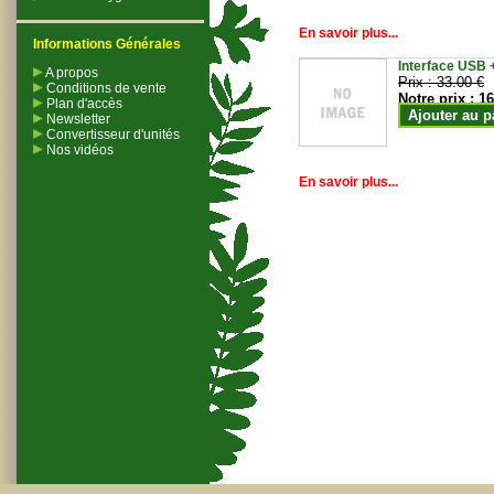
En savoir plus...
Informations Générales
Interface USB +
A propos
Prix :
33.00 €
Conditions de vente
Notre prix :
16
Plan d'accès
Ajouter au p
Newsletter
Convertisseur d'unités
Nos vidéos
En savoir plus...