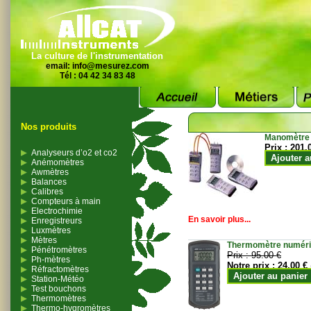
La culture de l'instrumentation
email:
info@mesurez.com
Tél : 04 42 34 83 48
Nos produits
Manomètre
Prix :
201.
Analyseurs d’o2 et co2
Ajouter a
Anémomètres
Awmètres
Balances
Calibres
Compteurs à main
Electrochimie
En savoir plus...
Enregistreurs
Luxmètres
Mètres
Thermomètre numériqu
Pénétromètres
Prix :
95.00 €
Ph-mètres
Notre prix :
24.00 €
Réfractomètres
Ajouter au panier
Station-Météo
Test bouchons
Thermomètres
Thermo-hygromètres