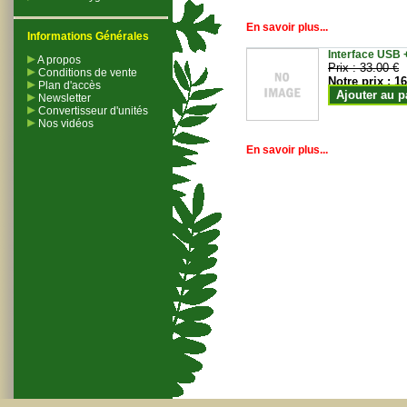
En savoir plus...
Informations Générales
Interface USB +
A propos
Prix :
33.00 €
Conditions de vente
Notre prix :
16
Plan d'accès
Ajouter au p
Newsletter
Convertisseur d'unités
Nos vidéos
En savoir plus...