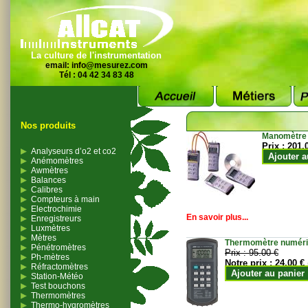
La culture de l'instrumentation
email:
info@mesurez.com
Tél : 04 42 34 83 48
Nos produits
Manomètre
Prix :
201.
Analyseurs d’o2 et co2
Ajouter a
Anémomètres
Awmètres
Balances
Calibres
Compteurs à main
Electrochimie
En savoir plus...
Enregistreurs
Luxmètres
Mètres
Thermomètre numériqu
Pénétromètres
Prix :
95.00 €
Ph-mètres
Notre prix :
24.00 €
Réfractomètres
Ajouter au panier
Station-Météo
Test bouchons
Thermomètres
Thermo-hygromètres