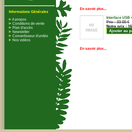
En savoir plus...
Informations Générales
Interface USB +
A propos
Prix :
33.00 €
Conditions de vente
Notre prix :
16
Plan d'accès
Ajouter au p
Newsletter
Convertisseur d'unités
Nos vidéos
En savoir plus...