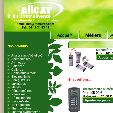
La culture de l'instrumentation
email:
info@mesurez.com
Tél : 04 42 34 83 48
Nos produits
Manomètre
Prix :
201.
Analyseurs d’o2 et co2
Ajouter a
Anémomètres
Awmètres
Balances
Calibres
Compteurs à main
Electrochimie
En savoir plus...
Enregistreurs
Luxmètres
Mètres
Thermomètre numériqu
Pénétromètres
Prix :
95.00 €
Ph-mètres
Notre prix :
24.00 €
Réfractomètres
Ajouter au panier
Station-Météo
Test bouchons
Thermomètres
Thermo-hygromètres