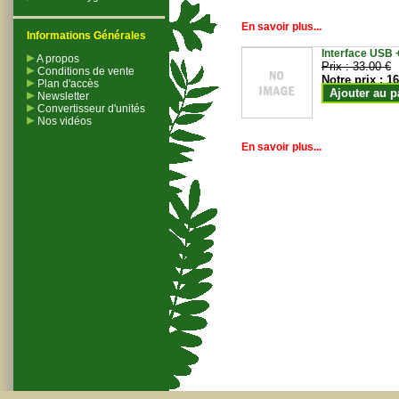
En savoir plus...
Informations Générales
Interface USB +
A propos
Prix :
33.00 €
Conditions de vente
Notre prix :
16
Plan d'accès
Ajouter au p
Newsletter
Convertisseur d'unités
Nos vidéos
En savoir plus...