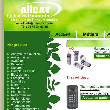
La culture de l'instrumentation
email:
info@mesurez.com
Tél : 04 42 34 83 48
Nos produits
Manomètre
Prix :
201.
Analyseurs d’o2 et co2
Ajouter a
Anémomètres
Awmètres
Balances
Calibres
Compteurs à main
Electrochimie
En savoir plus...
Enregistreurs
Luxmètres
Mètres
Thermomètre numériqu
Pénétromètres
Prix :
95.00 €
Ph-mètres
Notre prix :
24.00 €
Réfractomètres
Ajouter au panier
Station-Météo
Test bouchons
Thermomètres
Thermo-hygromètres