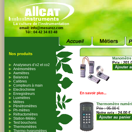
La culture de l'instrumentation
email:
info@mesurez.com
Tél : 04 42 34 83 48
Nos produits
Manomètre
Prix :
201.
Analyseurs d’o2 et co2
Ajouter a
Anémomètres
Awmètres
Balances
Calibres
Compteurs à main
Electrochimie
En savoir plus...
Enregistreurs
Luxmètres
Mètres
Thermomètre numériqu
Pénétromètres
Prix :
95.00 €
Ph-mètres
Notre prix :
24.00 €
Réfractomètres
Ajouter au panier
Station-Météo
Test bouchons
Thermomètres
Thermo-hygromètres