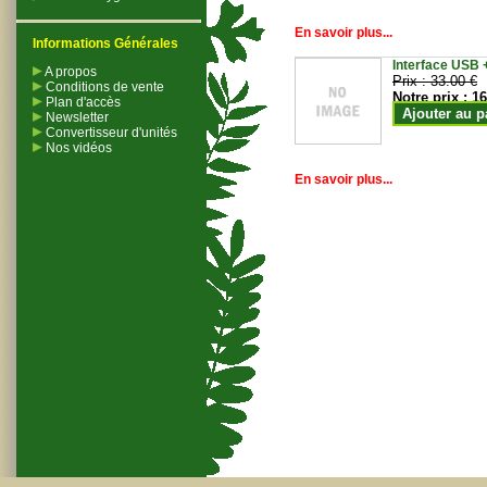
En savoir plus...
Informations Générales
Interface USB +
A propos
Prix :
33.00 €
Conditions de vente
Notre prix :
16
Plan d'accès
Ajouter au p
Newsletter
Convertisseur d'unités
Nos vidéos
En savoir plus...