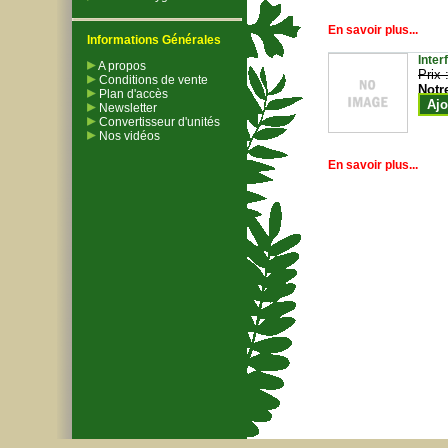
En savoir plus...
Informations Générales
Inter
A propos
Prix 
Conditions de vente
Notr
Plan d'accès
Ajo
Newsletter
Convertisseur d'unités
Nos vidéos
En savoir plus...