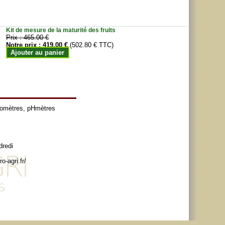
Kit de mesure de la maturité des fruits
Prix :
465.00 €
Notre prix :
419.00 €
(502.80 € TTC)
Ajouter au panier
tomètres
,
pHmètres
dredi
o-agri.fr/