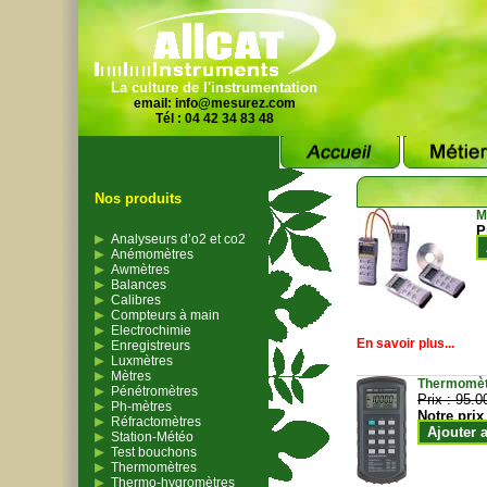
La culture de l'instrumentation
email:
info@mesurez.com
Tél : 04 42 34 83 48
Nos produits
M
P
Analyseurs d’o2 et co2
Anémomètres
Awmètres
Balances
Calibres
Compteurs à main
Electrochimie
En savoir plus...
Enregistreurs
Luxmètres
Mètres
Thermomètr
Pénétromètres
Prix :
95.0
Ph-mètres
Notre prix
Réfractomètres
Ajouter 
Station-Météo
Test bouchons
Thermomètres
Thermo-hygromètres