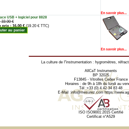
En savoir plus...
face USB + logiciel pour 8828
:
33.00 €
e prix :
16.00 €
(19.20 € TTC)
uter au panier
En savoir plus...
La culture de l''instrumentation :
hygromètres
,
réfrac
AllCaT Instruments
BP 32025
F13845 - Vitrolles Cedex France
Horaires : de 9h à 18h du lundi au ven
Tél :+33 (0) 4 42 34 83 48
E-Mail :
info@mesurez.com
https://www.agr
ISO ISO9001:2015 Certifié
Certificat n°A529