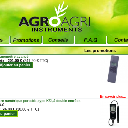
Les promotions
anomètre avancé
rix :
201.00 €
(241.20 € TTC)
Ajouter au panier
En savoir plus...
e numérique portable, type K/J, à double entrées
0 €
 :
24.00 €
(28.80 € TTC)
au panier