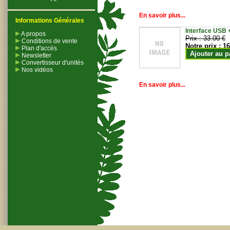
En savoir plus...
Informations Générales
Interface USB +
A propos
Prix :
33.00 €
Conditions de vente
Notre prix :
16
Plan d'accès
Ajouter au p
Newsletter
Convertisseur d'unités
Nos vidéos
En savoir plus...