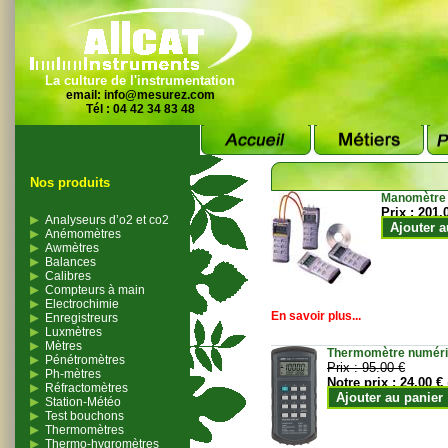
La culture de l'instrumentation
email:
info@mesurez.com
Tél : 04 42 34 83 48
Nos produits
Manomètre
Prix :
201.
Analyseurs d’o2 et co2
Ajouter a
Anémomètres
Awmètres
Balances
Calibres
Compteurs à main
Electrochimie
En savoir plus...
Enregistreurs
Luxmètres
Mètres
Thermomètre numériqu
Pénétromètres
Prix :
95.00 €
Ph-mètres
Notre prix :
24.00 €
Réfractomètres
Ajouter au panier
Station-Météo
Test bouchons
Thermomètres
Thermo-hygromètres