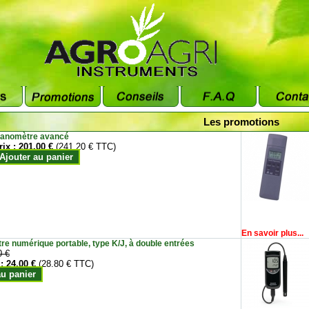
Les promotions
anomètre avancé
rix :
201.00 €
(241.20 € TTC)
Ajouter au panier
En savoir plus...
e numérique portable, type K/J, à double entrées
0 €
 :
24.00 €
(28.80 € TTC)
au panier