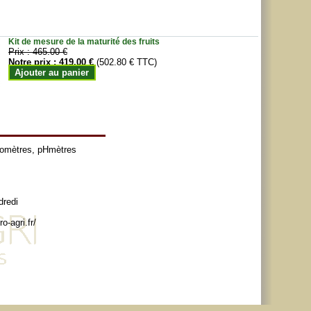
Kit de mesure de la maturité des fruits
Prix :
465.00 €
Notre prix :
419.00 €
(502.80 € TTC)
Ajouter au panier
tomètres
,
pHmètres
dredi
o-agri.fr/