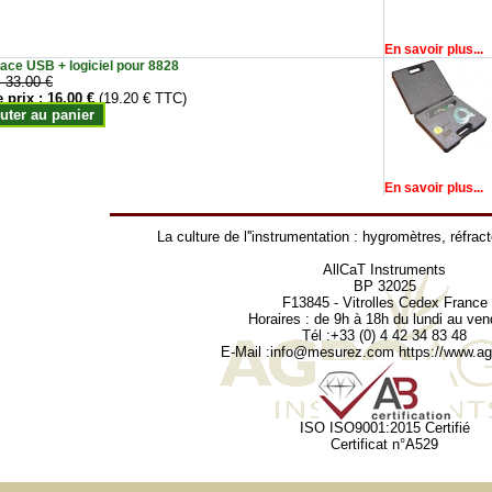
En savoir plus...
face USB + logiciel pour 8828
:
33.00 €
e prix :
16.00 €
(19.20 € TTC)
uter au panier
En savoir plus...
La culture de l''instrumentation :
hygromètres
,
réfrac
AllCaT Instruments
BP 32025
F13845 - Vitrolles Cedex France
Horaires : de 9h à 18h du lundi au ven
Tél :+33 (0) 4 42 34 83 48
E-Mail :
info@mesurez.com
https://www.agr
ISO ISO9001:2015 Certifié
Certificat n°A529