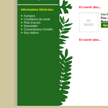
En savoir plus...
Informations Générales
Inter
A propos
Prix 
Conditions de vente
Notr
Plan d'accès
Ajo
Newsletter
Convertisseur d'unités
Nos vidéos
En savoir plus...