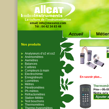
La culture de l'instrumentation
email:
info@mesurez.com
Tél : 04 42 34 83 48
Nos produits
M
P
Analyseurs d’o2 et co2
Anémomètres
Awmètres
Balances
Calibres
Compteurs à main
Electrochimie
En savoir plus...
Enregistreurs
Luxmètres
Mètres
Thermomètr
Pénétromètres
Prix :
95.0
Ph-mètres
Notre prix
Réfractomètres
Ajouter 
Station-Météo
Test bouchons
Thermomètres
Thermo-hygromètres