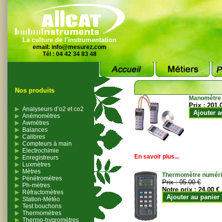
La culture de l'instrumentation
email:
info@mesurez.com
Tél : 04 42 34 83 48
Nos produits
Manomètre
Prix :
201.
Analyseurs d’o2 et co2
Ajouter a
Anémomètres
Awmètres
Balances
Calibres
Compteurs à main
Electrochimie
En savoir plus...
Enregistreurs
Luxmètres
Mètres
Thermomètre numériqu
Pénétromètres
Prix :
95.00 €
Ph-mètres
Notre prix :
24.00 €
Réfractomètres
Ajouter au panier
Station-Météo
Test bouchons
Thermomètres
Thermo-hygromètres