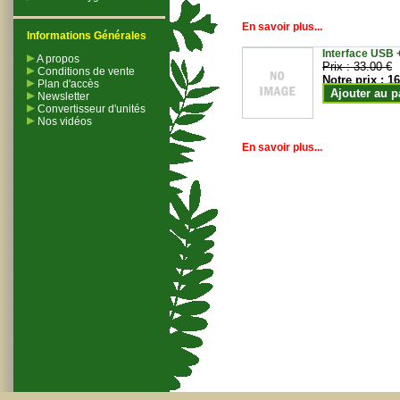
En savoir plus...
Informations Générales
Interface USB +
A propos
Prix :
33.00 €
Conditions de vente
Notre prix :
16
Plan d'accès
Ajouter au p
Newsletter
Convertisseur d'unités
Nos vidéos
En savoir plus...