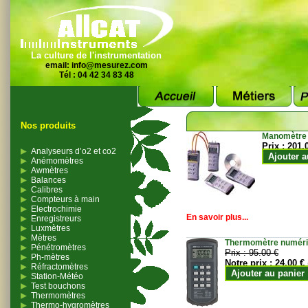
La culture de l'instrumentation
email:
info@mesurez.com
Tél : 04 42 34 83 48
Nos produits
Manomètre
Prix :
201.
Analyseurs d’o2 et co2
Ajouter a
Anémomètres
Awmètres
Balances
Calibres
Compteurs à main
Electrochimie
En savoir plus...
Enregistreurs
Luxmètres
Mètres
Thermomètre numériqu
Pénétromètres
Prix :
95.00 €
Ph-mètres
Notre prix :
24.00 €
Réfractomètres
Ajouter au panier
Station-Météo
Test bouchons
Thermomètres
Thermo-hygromètres