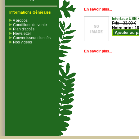
En savoir plus...
Informations Générales
Interface USB +
A propos
Prix :
33.00 €
Conditions de vente
Notre prix :
16
Plan d'accès
Ajouter au p
Newsletter
Convertisseur d'unités
Nos vidéos
En savoir plus...