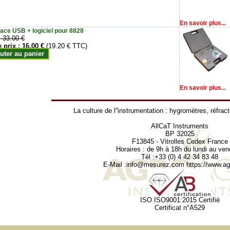
En savoir plus...
face USB + logiciel pour 8828
:
33.00 €
e prix :
16.00 €
(19.20 € TTC)
uter au panier
En savoir plus...
La culture de l''instrumentation :
hygromètres
,
réfrac
AllCaT Instruments
BP 32025
F13845 - Vitrolles Cedex France
Horaires : de 9h à 18h du lundi au ven
Tél :+33 (0) 4 42 34 83 48
E-Mail :
info@mesurez.com
https://www.agr
ISO ISO9001:2015 Certifié
Certificat n°A529