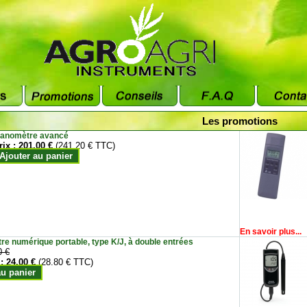
Les promotions
anomètre avancé
rix :
201.00 €
(241.20 € TTC)
Ajouter au panier
En savoir plus...
e numérique portable, type K/J, à double entrées
0 €
 :
24.00 €
(28.80 € TTC)
au panier