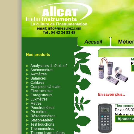
La culture de l'instrumentation
email:
info@mesurez.com
Tél : 04 42 34 83 48
Nos produits
M
P
Analyseurs d’o2 et co2
Anémomètres
Awmètres
Balances
Calibres
Compteurs à main
Electrochimie
En savoir plus...
Enregistreurs
Luxmètres
Mètres
Thermomètr
Pénétromètres
Prix :
95.0
Ph-mètres
Notre prix
Réfractomètres
Ajouter 
Station-Météo
Test bouchons
Thermomètres
Thermo-hygromètres