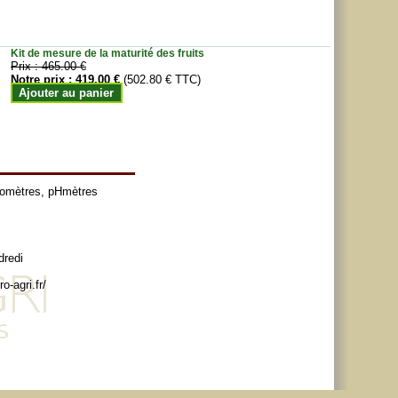
Kit de mesure de la maturité des fruits
Prix :
465.00 €
Notre prix :
419.00 €
(502.80 € TTC)
Ajouter au panier
tomètres
,
pHmètres
dredi
o-agri.fr/