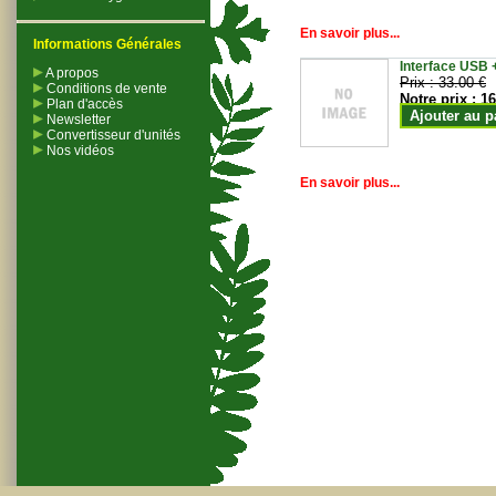
En savoir plus...
Informations Générales
Interface USB +
A propos
Prix :
33.00 €
Conditions de vente
Notre prix :
16
Plan d'accès
Ajouter au p
Newsletter
Convertisseur d'unités
Nos vidéos
En savoir plus...