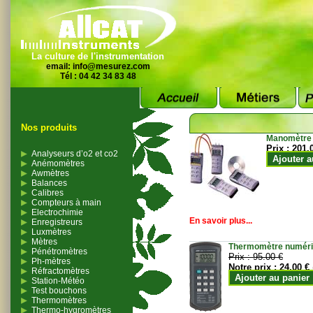
La culture de l'instrumentation
email:
info@mesurez.com
Tél : 04 42 34 83 48
Nos produits
Manomètre
Prix :
201.
Analyseurs d’o2 et co2
Ajouter a
Anémomètres
Awmètres
Balances
Calibres
Compteurs à main
Electrochimie
En savoir plus...
Enregistreurs
Luxmètres
Mètres
Thermomètre numériqu
Pénétromètres
Prix :
95.00 €
Ph-mètres
Notre prix :
24.00 €
Réfractomètres
Ajouter au panier
Station-Météo
Test bouchons
Thermomètres
Thermo-hygromètres