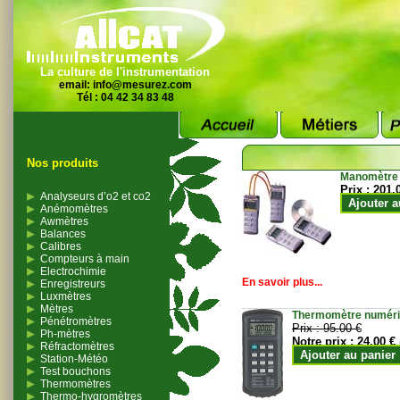
La culture de l'instrumentation
email:
info@mesurez.com
Tél : 04 42 34 83 48
Nos produits
Manomètre
Prix :
201.
Analyseurs d’o2 et co2
Ajouter a
Anémomètres
Awmètres
Balances
Calibres
Compteurs à main
Electrochimie
En savoir plus...
Enregistreurs
Luxmètres
Mètres
Thermomètre numériqu
Pénétromètres
Prix :
95.00 €
Ph-mètres
Notre prix :
24.00 €
Réfractomètres
Ajouter au panier
Station-Météo
Test bouchons
Thermomètres
Thermo-hygromètres