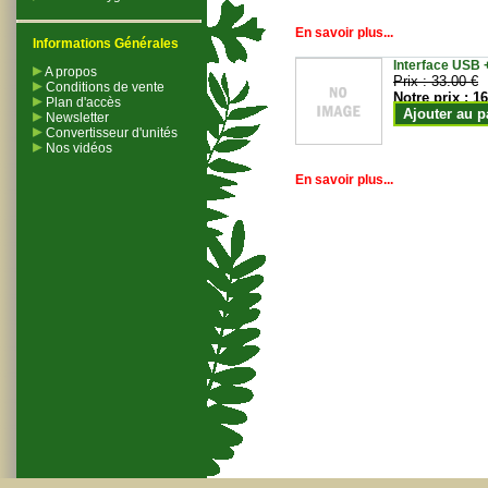
En savoir plus...
Informations Générales
Interface USB +
A propos
Prix :
33.00 €
Conditions de vente
Notre prix :
16
Plan d'accès
Ajouter au p
Newsletter
Convertisseur d'unités
Nos vidéos
En savoir plus...