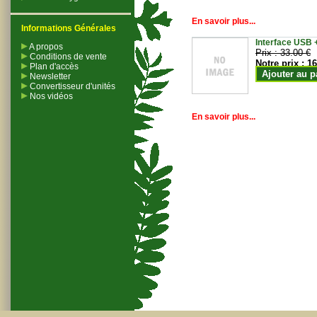
En savoir plus...
Informations Générales
Interface USB +
A propos
Prix :
33.00 €
Conditions de vente
Notre prix :
16
Plan d'accès
Ajouter au p
Newsletter
Convertisseur d'unités
Nos vidéos
En savoir plus...