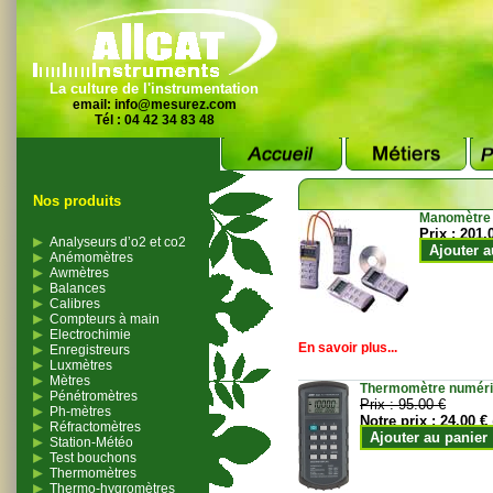
La culture de l'instrumentation
email:
info@mesurez.com
Tél : 04 42 34 83 48
Nos produits
Manomètre
Prix :
201.
Analyseurs d’o2 et co2
Ajouter a
Anémomètres
Awmètres
Balances
Calibres
Compteurs à main
Electrochimie
En savoir plus...
Enregistreurs
Luxmètres
Mètres
Thermomètre numériqu
Pénétromètres
Prix :
95.00 €
Ph-mètres
Notre prix :
24.00 €
Réfractomètres
Ajouter au panier
Station-Météo
Test bouchons
Thermomètres
Thermo-hygromètres