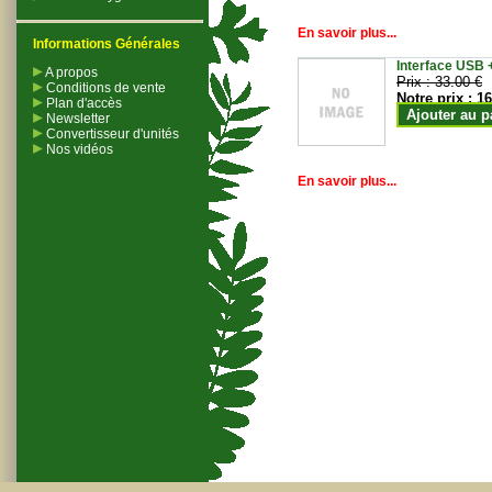
En savoir plus...
Informations Générales
Interface USB +
A propos
Prix :
33.00 €
Conditions de vente
Notre prix :
16
Plan d'accès
Ajouter au p
Newsletter
Convertisseur d'unités
Nos vidéos
En savoir plus...