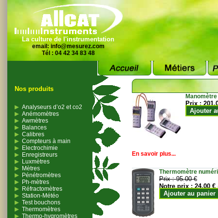
La culture de l'instrumentation
email:
info@mesurez.com
Tél : 04 42 34 83 48
Nos produits
Manomètre
Prix :
201.
Analyseurs d’o2 et co2
Ajouter a
Anémomètres
Awmètres
Balances
Calibres
Compteurs à main
Electrochimie
En savoir plus...
Enregistreurs
Luxmètres
Mètres
Thermomètre numériqu
Pénétromètres
Prix :
95.00 €
Ph-mètres
Notre prix :
24.00 €
Réfractomètres
Ajouter au panier
Station-Météo
Test bouchons
Thermomètres
Thermo-hygromètres