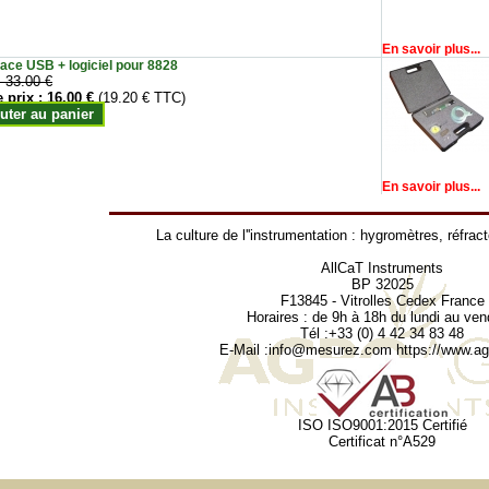
En savoir plus...
face USB + logiciel pour 8828
:
33.00 €
e prix :
16.00 €
(19.20 € TTC)
uter au panier
En savoir plus...
La culture de l''instrumentation :
hygromètres
,
réfrac
AllCaT Instruments
BP 32025
F13845 - Vitrolles Cedex France
Horaires : de 9h à 18h du lundi au ven
Tél :+33 (0) 4 42 34 83 48
E-Mail :
info@mesurez.com
https://www.agr
ISO ISO9001:2015 Certifié
Certificat n°A529