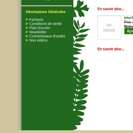
En savoir plus...
Informations Générales
Inter
A propos
Prix 
Conditions de vente
Notr
Plan d'accès
Ajo
Newsletter
Convertisseur d'unités
Nos vidéos
En savoir plus...