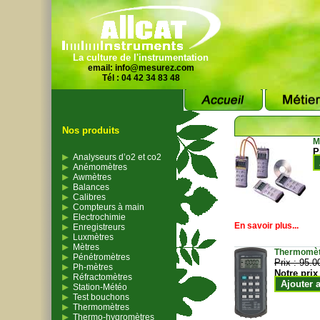
La culture de l'instrumentation
email:
info@mesurez.com
Tél : 04 42 34 83 48
Nos produits
M
P
Analyseurs d’o2 et co2
Anémomètres
Awmètres
Balances
Calibres
Compteurs à main
Electrochimie
En savoir plus...
Enregistreurs
Luxmètres
Mètres
Thermomètr
Pénétromètres
Prix :
95.0
Ph-mètres
Notre prix
Réfractomètres
Ajouter 
Station-Météo
Test bouchons
Thermomètres
Thermo-hygromètres