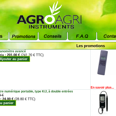
Les promotions
anomètre avancé
rix :
201.00 €
(241.20 € TTC)
Ajouter au panier
En savoir plus...
e numérique portable, type K/J, à double entrées
0 €
 :
24.00 €
(28.80 € TTC)
au panier