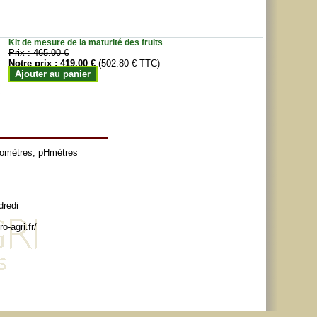
Kit de mesure de la maturité des fruits
Prix :
465.00 €
Notre prix :
419.00 €
(502.80 € TTC)
Ajouter au panier
tomètres
,
pHmètres
dredi
o-agri.fr/