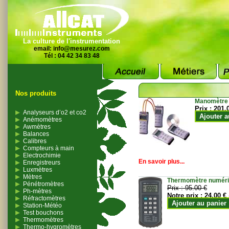
La culture de l'instrumentation
email:
info@mesurez.com
Tél : 04 42 34 83 48
Nos produits
Manomètre
Prix :
201.
Analyseurs d’o2 et co2
Ajouter a
Anémomètres
Awmètres
Balances
Calibres
Compteurs à main
Electrochimie
En savoir plus...
Enregistreurs
Luxmètres
Mètres
Thermomètre numériqu
Pénétromètres
Prix :
95.00 €
Ph-mètres
Notre prix :
24.00 €
Réfractomètres
Ajouter au panier
Station-Météo
Test bouchons
Thermomètres
Thermo-hygromètres