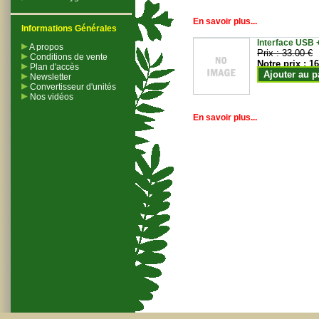
En savoir plus...
Informations Générales
Interface USB +
A propos
Prix :
33.00 €
Conditions de vente
Notre prix :
16
Plan d'accès
Ajouter au p
Newsletter
Convertisseur d'unités
Nos vidéos
En savoir plus...