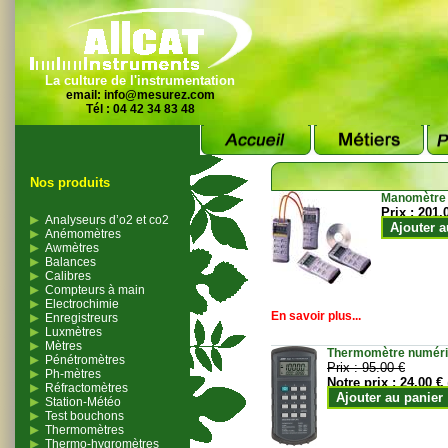
La culture de l'instrumentation
email:
info@mesurez.com
Tél : 04 42 34 83 48
Nos produits
Manomètre
Prix :
201.
Analyseurs d’o2 et co2
Ajouter a
Anémomètres
Awmètres
Balances
Calibres
Compteurs à main
Electrochimie
En savoir plus...
Enregistreurs
Luxmètres
Mètres
Thermomètre numériqu
Pénétromètres
Prix :
95.00 €
Ph-mètres
Notre prix :
24.00 €
Réfractomètres
Ajouter au panier
Station-Météo
Test bouchons
Thermomètres
Thermo-hygromètres