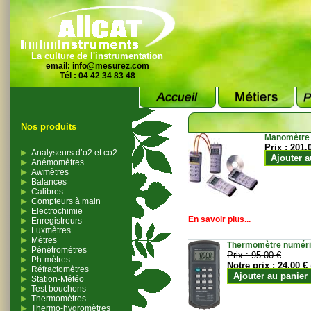
La culture de l'instrumentation
email:
info@mesurez.com
Tél : 04 42 34 83 48
Nos produits
Manomètre
Prix :
201.
Analyseurs d’o2 et co2
Ajouter a
Anémomètres
Awmètres
Balances
Calibres
Compteurs à main
Electrochimie
En savoir plus...
Enregistreurs
Luxmètres
Mètres
Thermomètre numériqu
Pénétromètres
Prix :
95.00 €
Ph-mètres
Notre prix :
24.00 €
Réfractomètres
Ajouter au panier
Station-Météo
Test bouchons
Thermomètres
Thermo-hygromètres