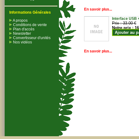
En savoir plus...
Informations Générales
Interface USB +
A propos
Prix :
33.00 €
Conditions de vente
Notre prix :
16
Plan d'accès
Ajouter au p
Newsletter
Convertisseur d'unités
Nos vidéos
En savoir plus...