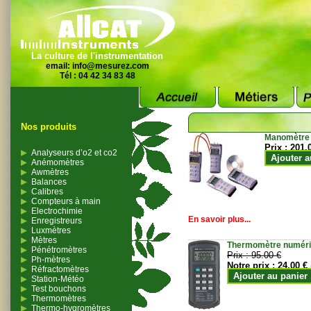
La culture de l'instrumentation
email:
info@mesurez.com
Tél : 04 42 34 83 48
Nos produits
Manomètre
Prix :
201.
Analyseurs d’o2 et co2
Ajouter a
Anémomètres
Awmètres
Balances
Calibres
Compteurs à main
Electrochimie
En savoir plus...
Enregistreurs
Luxmètres
Mètres
Thermomètre numériqu
Pénétromètres
Prix :
95.00 €
Ph-mètres
Notre prix :
24.00 €
Réfractomètres
Ajouter au panier
Station-Météo
Test bouchons
Thermomètres
Thermo-hygromètres