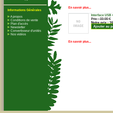
En savoir plus...
Informations Générales
Interface USB +
A propos
Prix :
33.00 €
Conditions de vente
Notre prix :
16
Plan d'accès
Ajouter au p
Newsletter
Convertisseur d'unités
Nos vidéos
En savoir plus...