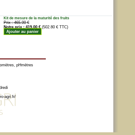
Kit de mesure de la maturité des fruits
Prix :
465.00 €
Notre prix :
419.00 €
(502.80 € TTC)
Ajouter au panier
tomètres
,
pHmètres
dredi
o-agri.fr/