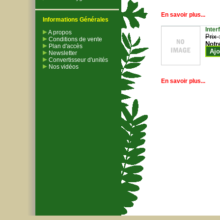
En savoir plus...
Informations Générales
Inter
A propos
Prix 
Conditions de vente
Notr
Plan d'accès
Ajo
Newsletter
Convertisseur d'unités
Nos vidéos
En savoir plus...