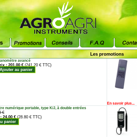
Les promotions
anomètre avancé
rix :
201.00 €
(241.20 € TTC)
Ajouter au panier
En savoir plus...
e numérique portable, type K/J, à double entrées
0 €
 :
24.00 €
(28.80 € TTC)
au panier