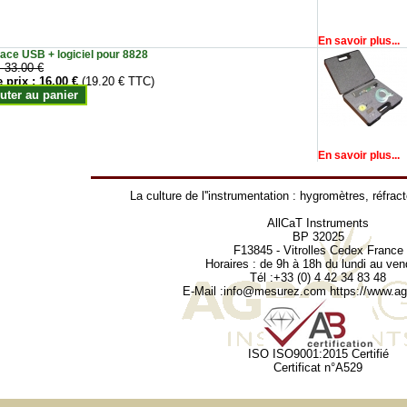
En savoir plus...
face USB + logiciel pour 8828
:
33.00 €
e prix :
16.00 €
(19.20 € TTC)
uter au panier
En savoir plus...
La culture de l''instrumentation :
hygromètres
,
réfrac
AllCaT Instruments
BP 32025
F13845 - Vitrolles Cedex France
Horaires : de 9h à 18h du lundi au ven
Tél :+33 (0) 4 42 34 83 48
E-Mail :
info@mesurez.com
https://www.agr
ISO ISO9001:2015 Certifié
Certificat n°A529