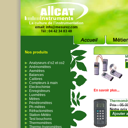
La culture de l'instrumentation
email:
info@mesurez.com
Tél : 04 42 34 83 48
Nos produits
M
P
Analyseurs d’o2 et co2
Anémomètres
Awmètres
Balances
Calibres
Compteurs à main
Electrochimie
En savoir plus...
Enregistreurs
Luxmètres
Mètres
Thermomètr
Pénétromètres
Prix :
95.0
Ph-mètres
Notre prix
Réfractomètres
Ajouter 
Station-Météo
Test bouchons
Thermomètres
Thermo-hygromètres