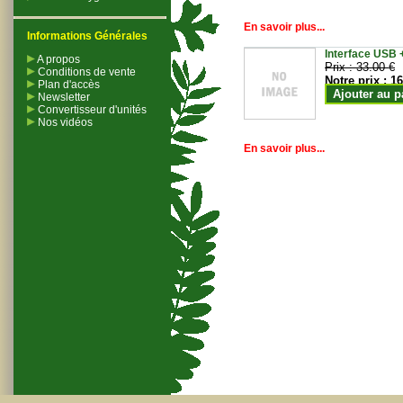
En savoir plus...
Informations Générales
Interface USB +
A propos
Prix :
33.00 €
Conditions de vente
Notre prix :
16
Plan d'accès
Ajouter au p
Newsletter
Convertisseur d'unités
Nos vidéos
En savoir plus...