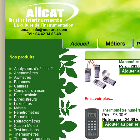
La culture de l'instrumentation
email:
info@mesurez.com
Tél : 04 42 34 83 48
Nos produits
Manomètre
Prix :
201.
Analyseurs d’o2 et co2
Ajouter a
Anémomètres
Awmètres
Balances
Calibres
Compteurs à main
Electrochimie
En savoir plus...
Enregistreurs
Luxmètres
Mètres
Thermomètre numériqu
Pénétromètres
Prix :
95.00 €
Ph-mètres
Notre prix :
24.00 €
Réfractomètres
Ajouter au panier
Station-Météo
Test bouchons
Thermomètres
Thermo-hygromètres