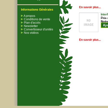
En savoir plus...
Informations Générales
Inter
A propos
Prix 
Conditions de vente
Notr
Plan d'accès
Ajo
Newsletter
Convertisseur d'unités
Nos vidéos
En savoir plus...