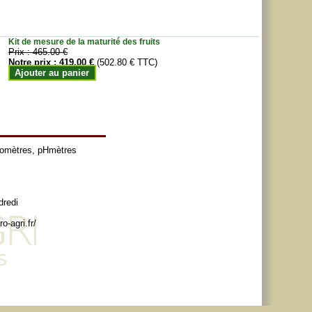
Kit de mesure de la maturité des fruits
Prix :
465.00 €
Notre prix :
419.00 €
(502.80 € TTC)
Ajouter au panier
tomètres
,
pHmètres
dredi
o-agri.fr/