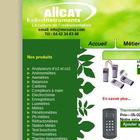
La culture de l'instrumentation
email:
info@mesurez.com
Tél : 04 42 34 83 48
Nos produits
M
P
Analyseurs d’o2 et co2
Anémomètres
Awmètres
Balances
Calibres
Compteurs à main
Electrochimie
En savoir plus...
Enregistreurs
Luxmètres
Mètres
Thermomètr
Pénétromètres
Prix :
95.0
Ph-mètres
Notre prix
Réfractomètres
Ajouter 
Station-Météo
Test bouchons
Thermomètres
Thermo-hygromètres