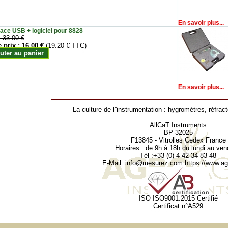
En savoir plus...
face USB + logiciel pour 8828
:
33.00 €
e prix :
16.00 €
(19.20 € TTC)
uter au panier
En savoir plus...
La culture de l''instrumentation :
hygromètres
,
réfrac
AllCaT Instruments
BP 32025
F13845 - Vitrolles Cedex France
Horaires : de 9h à 18h du lundi au ven
Tél :+33 (0) 4 42 34 83 48
E-Mail :
info@mesurez.com
https://www.agr
ISO ISO9001:2015 Certifié
Certificat n°A529