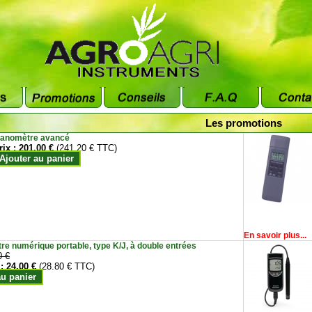
Les promotions
anomètre avancé
rix :
201.00 €
(241.20 € TTC)
Ajouter au panier
En savoir plus...
e numérique portable, type K/J, à double entrées
0 €
 :
24.00 €
(28.80 € TTC)
au panier