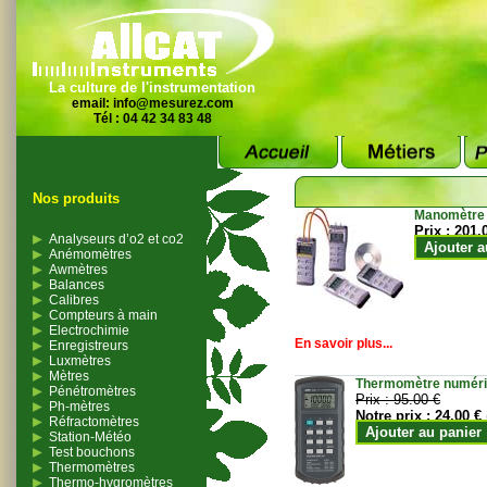
La culture de l'instrumentation
email:
info@mesurez.com
Tél : 04 42 34 83 48
Nos produits
Manomètre
Prix :
201.
Analyseurs d’o2 et co2
Ajouter a
Anémomètres
Awmètres
Balances
Calibres
Compteurs à main
Electrochimie
En savoir plus...
Enregistreurs
Luxmètres
Mètres
Thermomètre numériqu
Pénétromètres
Prix :
95.00 €
Ph-mètres
Notre prix :
24.00 €
Réfractomètres
Ajouter au panier
Station-Météo
Test bouchons
Thermomètres
Thermo-hygromètres