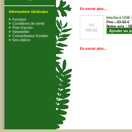
En savoir plus...
Informations Générales
Interface USB +
A propos
Prix :
33.00 €
Conditions de vente
Notre prix :
16
Plan d'accès
Ajouter au p
Newsletter
Convertisseur d'unités
Nos vidéos
En savoir plus...