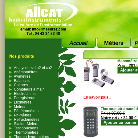
La culture de l'instrumentation
email:
info@mesurez.com
Tél : 04 42 34 83 48
Nos produits
Manomètre
Prix :
201.
Analyseurs d’o2 et co2
Ajouter a
Anémomètres
Awmètres
Balances
Calibres
Compteurs à main
Electrochimie
En savoir plus...
Enregistreurs
Luxmètres
Mètres
Thermomètre numériqu
Pénétromètres
Prix :
95.00 €
Ph-mètres
Notre prix :
24.00 €
Réfractomètres
Ajouter au panier
Station-Météo
Test bouchons
Thermomètres
Thermo-hygromètres