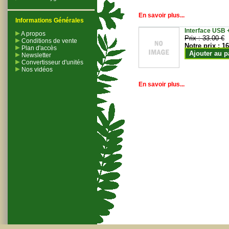
En savoir plus...
Informations Générales
Interface USB +
A propos
Prix :
33.00 €
Conditions de vente
Notre prix :
16
Plan d'accès
Ajouter au p
Newsletter
Convertisseur d'unités
Nos vidéos
En savoir plus...