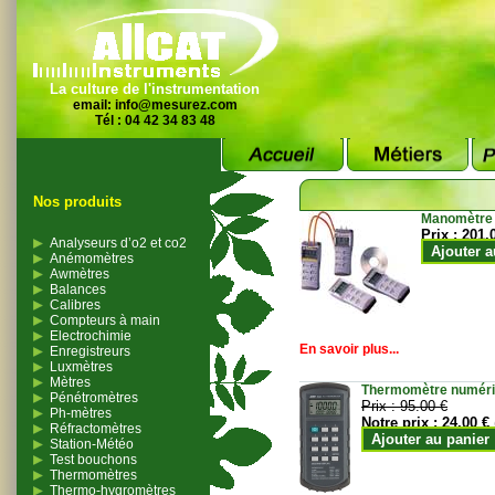
La culture de l'instrumentation
email:
info@mesurez.com
Tél : 04 42 34 83 48
Nos produits
Manomètre
Prix :
201.
Analyseurs d’o2 et co2
Ajouter a
Anémomètres
Awmètres
Balances
Calibres
Compteurs à main
Electrochimie
En savoir plus...
Enregistreurs
Luxmètres
Mètres
Thermomètre numériqu
Pénétromètres
Prix :
95.00 €
Ph-mètres
Notre prix :
24.00 €
Réfractomètres
Ajouter au panier
Station-Météo
Test bouchons
Thermomètres
Thermo-hygromètres