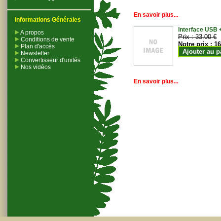
En savoir plus...
Informations Générales
Interface USB +
A propos
Prix :
33.00 €
Conditions de vente
Notre prix :
16
Plan d'accès
Ajouter au p
Newsletter
Convertisseur d'unités
Nos vidéos
En savoir plus...