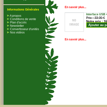
En savoir plus...
Informations Générales
Interface USB +
A propos
Prix :
33.00 €
Conditions de vente
Notre prix :
16
Plan d'accès
Ajouter au p
Newsletter
Convertisseur d'unités
Nos vidéos
En savoir plus...