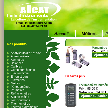
La culture de l'instrumentation
email:
info@mesurez.com
Tél : 04 42 34 83 48
Nos produits
Manomètre
Prix :
201.
Analyseurs d’o2 et co2
Ajouter a
Anémomètres
Awmètres
Balances
Calibres
Compteurs à main
Electrochimie
En savoir plus...
Enregistreurs
Luxmètres
Mètres
Thermomètre numériqu
Pénétromètres
Prix :
95.00 €
Ph-mètres
Notre prix :
24.00 €
Réfractomètres
Ajouter au panier
Station-Météo
Test bouchons
Thermomètres
Thermo-hygromètres