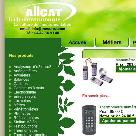
La culture de l'instrumentation
email:
info@mesurez.com
Tél : 04 42 34 83 48
Nos produits
Manomètre
Prix :
201.
Analyseurs d’o2 et co2
Ajouter a
Anémomètres
Awmètres
Balances
Calibres
Compteurs à main
Electrochimie
En savoir plus...
Enregistreurs
Luxmètres
Mètres
Thermomètre numériqu
Pénétromètres
Prix :
95.00 €
Ph-mètres
Notre prix :
24.00 €
Réfractomètres
Ajouter au panier
Station-Météo
Test bouchons
Thermomètres
Thermo-hygromètres