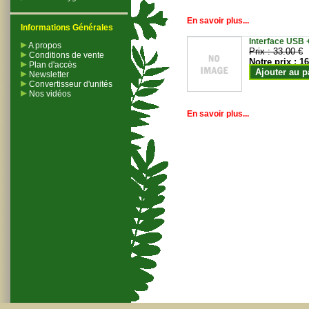
En savoir plus...
Informations Générales
Interface USB +
A propos
Prix :
33.00 €
Conditions de vente
Notre prix :
16
Plan d'accès
Ajouter au p
Newsletter
Convertisseur d'unités
Nos vidéos
En savoir plus...