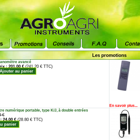
Les promotions
anomètre avancé
rix :
201.00 €
(241.20 € TTC)
Ajouter au panier
En savoir plus...
e numérique portable, type K/J, à double entrées
0 €
 :
24.00 €
(28.80 € TTC)
au panier