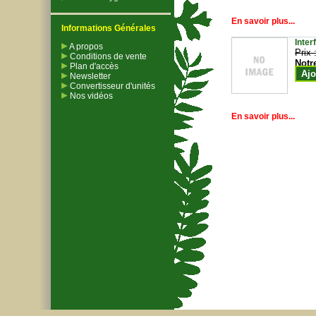
En savoir plus...
Informations Générales
Inter
A propos
Prix 
Conditions de vente
Notr
Plan d'accès
Ajo
Newsletter
Convertisseur d'unités
Nos vidéos
En savoir plus...