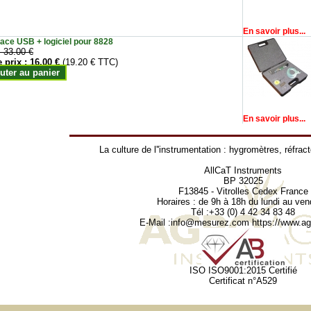
En savoir plus...
face USB + logiciel pour 8828
:
33.00 €
e prix :
16.00 €
(19.20 € TTC)
uter au panier
En savoir plus...
La culture de l''instrumentation :
hygromètres
,
réfrac
AllCaT Instruments
BP 32025
F13845 - Vitrolles Cedex France
Horaires : de 9h à 18h du lundi au ven
Tél :+33 (0) 4 42 34 83 48
E-Mail :
info@mesurez.com
https://www.agr
ISO ISO9001:2015 Certifié
Certificat n°A529