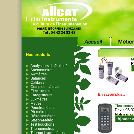
La culture de l'instrumentation
email:
info@mesurez.com
Tél : 04 42 34 83 48
Nos produits
M
P
Analyseurs d’o2 et co2
Anémomètres
Awmètres
Balances
Calibres
Compteurs à main
Electrochimie
En savoir plus...
Enregistreurs
Luxmètres
Mètres
Thermomètr
Pénétromètres
Prix :
95.0
Ph-mètres
Notre prix
Réfractomètres
Ajouter 
Station-Météo
Test bouchons
Thermomètres
Thermo-hygromètres