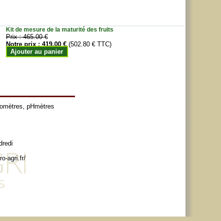
Kit de mesure de la maturité des fruits
Prix :
465.00 €
Notre prix :
419.00 €
(502.80 € TTC)
Ajouter au panier
tomètres
,
pHmètres
dredi
o-agri.fr/