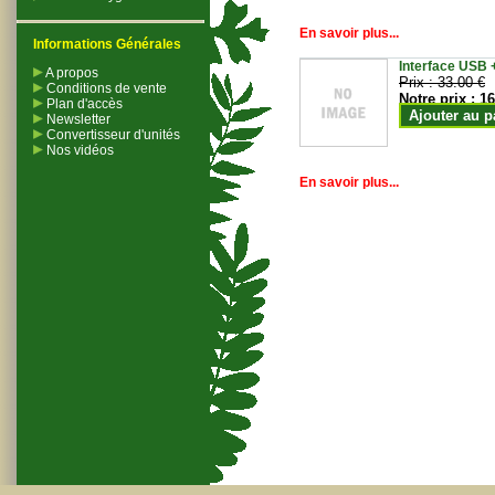
En savoir plus...
Informations Générales
Interface USB +
A propos
Prix :
33.00 €
Conditions de vente
Notre prix :
16
Plan d'accès
Ajouter au p
Newsletter
Convertisseur d'unités
Nos vidéos
En savoir plus...