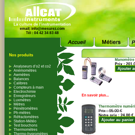
La culture de l'instrumentation
email:
info@mesurez.com
Tél : 04 42 34 83 48
Nos produits
Manomètre
Prix :
201.
Analyseurs d’o2 et co2
Ajouter a
Anémomètres
Awmètres
Balances
Calibres
Compteurs à main
Electrochimie
En savoir plus...
Enregistreurs
Luxmètres
Mètres
Thermomètre numériqu
Pénétromètres
Prix :
95.00 €
Ph-mètres
Notre prix :
24.00 €
Réfractomètres
Ajouter au panier
Station-Météo
Test bouchons
Thermomètres
Thermo-hygromètres