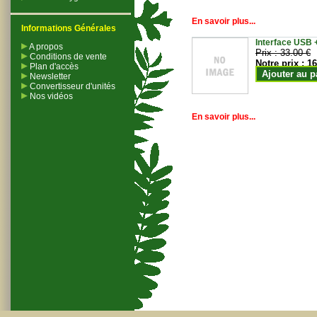
En savoir plus...
Informations Générales
Interface USB +
A propos
Prix :
33.00 €
Conditions de vente
Notre prix :
16
Plan d'accès
Ajouter au p
Newsletter
Convertisseur d'unités
Nos vidéos
En savoir plus...