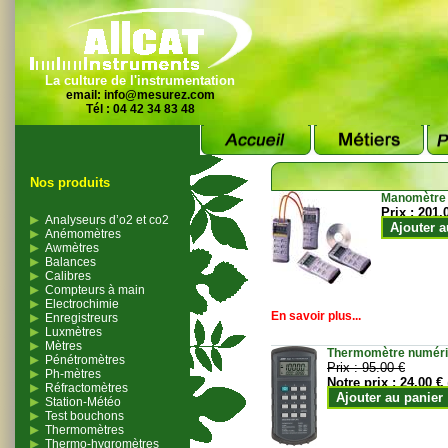
La culture de l'instrumentation
email:
info@mesurez.com
Tél : 04 42 34 83 48
Nos produits
Manomètre
Prix :
201.
Analyseurs d’o2 et co2
Ajouter a
Anémomètres
Awmètres
Balances
Calibres
Compteurs à main
Electrochimie
En savoir plus...
Enregistreurs
Luxmètres
Mètres
Thermomètre numériqu
Pénétromètres
Prix :
95.00 €
Ph-mètres
Notre prix :
24.00 €
Réfractomètres
Ajouter au panier
Station-Météo
Test bouchons
Thermomètres
Thermo-hygromètres