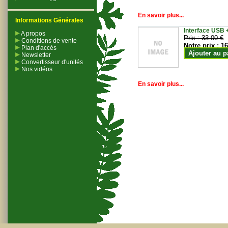
En savoir plus...
Informations Générales
Interface USB +
A propos
Prix :
33.00 €
Conditions de vente
Notre prix :
16
Plan d'accès
Ajouter au p
Newsletter
Convertisseur d'unités
Nos vidéos
En savoir plus...