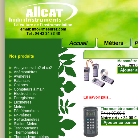
La culture de l'instrumentation
email:
info@mesurez.com
Tél : 04 42 34 83 48
Nos produits
Manomètre
Prix :
201.
Analyseurs d’o2 et co2
Ajouter a
Anémomètres
Awmètres
Balances
Calibres
Compteurs à main
Electrochimie
En savoir plus...
Enregistreurs
Luxmètres
Mètres
Thermomètre numériqu
Pénétromètres
Prix :
95.00 €
Ph-mètres
Notre prix :
24.00 €
Réfractomètres
Ajouter au panier
Station-Météo
Test bouchons
Thermomètres
Thermo-hygromètres