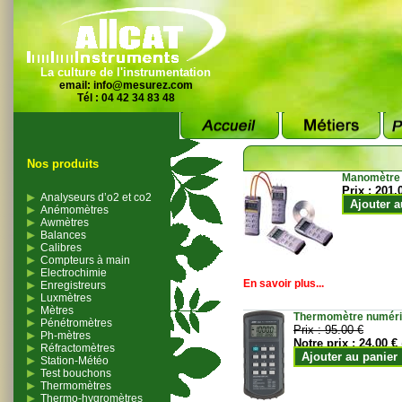
La culture de l'instrumentation
email:
info@mesurez.com
Tél : 04 42 34 83 48
Nos produits
Manomètre
Prix :
201.
Analyseurs d’o2 et co2
Ajouter a
Anémomètres
Awmètres
Balances
Calibres
Compteurs à main
Electrochimie
En savoir plus...
Enregistreurs
Luxmètres
Mètres
Thermomètre numériqu
Pénétromètres
Prix :
95.00 €
Ph-mètres
Notre prix :
24.00 €
Réfractomètres
Ajouter au panier
Station-Météo
Test bouchons
Thermomètres
Thermo-hygromètres