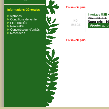
En savoir plus...
Informations Générales
Interface USB +
A propos
Prix :
33.00 €
Conditions de vente
Notre prix :
16
Plan d'accès
Ajouter au p
Newsletter
Convertisseur d'unités
Nos vidéos
En savoir plus...