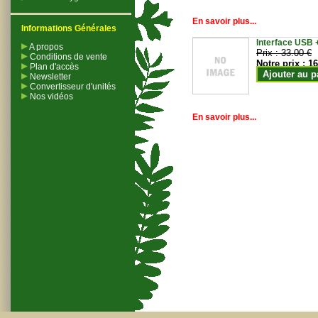
En savoir plus...
Informations Générales
Interface USB +
A propos
Prix :
33.00 €
Conditions de vente
Notre prix :
16
Plan d'accès
Ajouter au p
Newsletter
Convertisseur d'unités
Nos vidéos
En savoir plus...