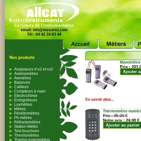
La culture de l'instrumentation
email:
info@mesurez.com
Tél : 04 42 34 83 48
Nos produits
Manomètre
Prix :
201.
Analyseurs d’o2 et co2
Ajouter a
Anémomètres
Awmètres
Balances
Calibres
Compteurs à main
Electrochimie
En savoir plus...
Enregistreurs
Luxmètres
Mètres
Thermomètre numériqu
Pénétromètres
Prix :
95.00 €
Ph-mètres
Notre prix :
24.00 €
Réfractomètres
Ajouter au panier
Station-Météo
Test bouchons
Thermomètres
Thermo-hygromètres