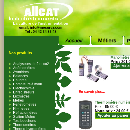
La culture de l'instrumentation
email:
info@mesurez.com
Tél : 04 42 34 83 48
Nos produits
Manomètre
Prix :
201.
Analyseurs d’o2 et co2
Ajouter a
Anémomètres
Awmètres
Balances
Calibres
Compteurs à main
Electrochimie
En savoir plus...
Enregistreurs
Luxmètres
Mètres
Thermomètre numériqu
Pénétromètres
Prix :
95.00 €
Ph-mètres
Notre prix :
24.00 €
Réfractomètres
Ajouter au panier
Station-Météo
Test bouchons
Thermomètres
Thermo-hygromètres