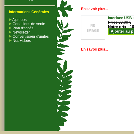
En savoir plus...
Informations Générales
Interface USB +
A propos
Prix :
33.00 €
Conditions de vente
Notre prix :
16
Plan d'accès
Ajouter au p
Newsletter
Convertisseur d'unités
Nos vidéos
En savoir plus...